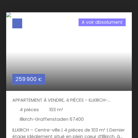
A voir absolument
259 900
€
APPARTEMENT À VENDRE, 4 PIÈCES - ILLKIRCH-
GRAFFENSTADEN 67400
4
pièces
103
m²
Illkirch-Graffenstaden 67400
ILLKIRCH – Centre-ville | 4 pièces de 103 m² | Dernier
étage Idéalement situé en plein cœur d’Illkirch, à