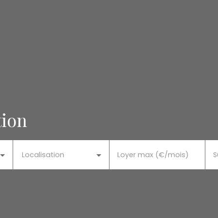
tion
Localisation
Loyer max (€/mois)
S