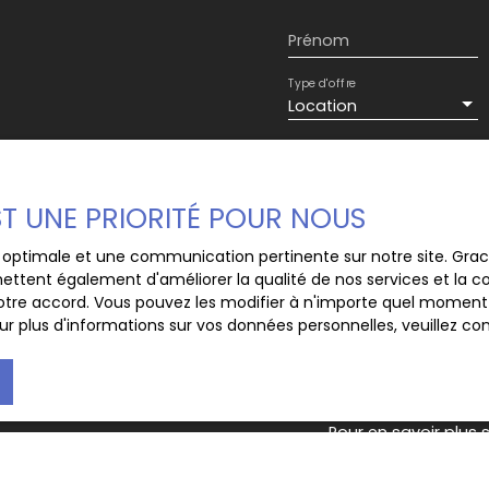
4 euros TTC pour la
Prénom
Type d'offre
Location
Loyer max (€/mois)
EST UNE PRIORITÉ POUR NOUS
J'accepte le trait
au RGPD. Si vous ne 
ce optimale et une communication pertinente sur notre site. Gr
commerciale par voi
ettent également d'améliorer la qualité de nos services et la con
gratuitement sur la
tre accord. Vous pouvez les modifier à n'importe quel moment via
prévu par l'article 
r plus d'informations sur vos données personnelles, veuillez co
Internet www.bloctel
Société Worldline, Se
Pour en savoir plus 
veuillez consulter n