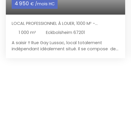
4 950
€ /mois HC
LOCAL PROFESSIONNEL À LOUER, 1000 M² -
ECKBOLSHEIM 67201
1 000
m²
Eckbolsheim 67201
A saisir !! Rue Gay Lussac, local totalement
indépendant idéalement situé. Il se compose de
bureaux d'une superficie d'environ 500m2 ainsi
que d'un hall avec dépôt d'environ 500m2.
Parking privatif avec cour Honoraires charges
preneur 15 % HT du TTC annuel Honoraires charges
bailleur 15% HT du TTC annuel