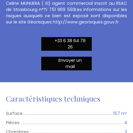
Celine MUNUERA ( EI) agent commercial inscrit au RSAC
de Strasbourg n°TI 751 969 593Les informations sur les
risques auxquels ce bien est exposé sont disponibles
sur le site Géorisques http://www.georisques.gouv.fr
+33 6 38 64 79
26
Envoyer un
mail
Caractéristiques techniques
Surface
157
m²
Pièces
4
Chambres
3