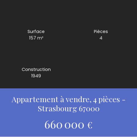
Surface
Pièces
157
m²
4
Construction
1949
Appartement à vendre, 4 pièces -
Strasbourg 67000
660 000
€