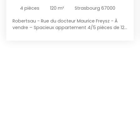
4
pièces
120
m²
Strasbourg 67000
Robertsau - Rue du docteur Maurice Freysz - À
vendre – Spacieux appartement 4/5 pièces de 120
m² – Résidence de 1966 Situé au 3e étage sans
ascenseur d’une résidence datant de 1966,
découvrez ce vaste appartement de 120 m² aux
prestations soignées et aux volumes généreux.
L’entrée, avec sol en marbre, dessert un
magnifique double séjour lumineux composé d’un
espace salon avec cheminée et d’une salle à
manger ouvrant sur deux balcons. La cuisine
séparée, entièrement aménagée et neuve,
s’accompagne d’une loggia attenante. L’espace
nuit se compose d’une première chambre et de
deux chambres en enfilade, d’un WC séparé ainsi
que d’une salle de bain entièrement rénovée,
équipée d’une douche moderne et d’une double
vasque. L’appartement bénéficie de prestations
de qualité : parquet massif, double vitrage PVC,
électricité refaite à neuf,. Chauffage au fioul.