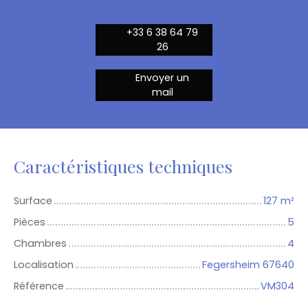
+33 6 38 64 79
26
Envoyer un
mail
Caractéristiques techniques
Surface
127
m²
Pièces
5
Chambres
4
Localisation
Fegersheim 67640
Référence
VM304