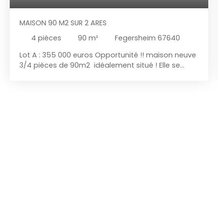
MAISON 90 M2 SUR 2 ARES
4
pièces
90
m²
Fegersheim 67640
Lot A : 355 000 euros Opportunité !! maison neuve
3/4 pièces de 90m2 idéalement situé ! Elle se
compose : au rez-de-chaussée : d'une belle
pièce de vie avec cuisine US , séjour, entrée, cellier
et WC séparés . Au premier niveau vous y
trouverez 2 chambres, ainsi qu'une salle de bain et
wc. Maison vendue en Prêt à Décorer Honoraires
charge vendeur Parking extérieur. Les informations
sur les risques auxquels ce bien est exposé sont
disponibles sur le site Géorisques www.
georisques. gouv. fr. Celine MUNUERA ( EI) agent
commercial inscrit au RSAC de Strasbourg n°TI 751
969 593 Lot B : 395 000 euros Opportunité !!
maison neuve 4 pièces de 101m2 idéalement situé
! Elle se compose : au rez-de-chaussée : d'une
belle pièce de vie avec cuisine US , séjour, entrée,