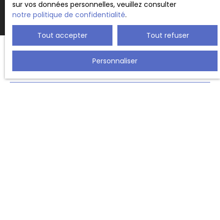
sur vos données personnelles, veuillez consulter
notre politique de confidentialité
.
Tout accepter
Tout refuser
Personnaliser
JE RECHERCHE UN BIEN
Vente appartement Strasbourg (67000)
Vente appartement Illkirch-Graffenstaden (67400)
Vente maison Fegersheim (67640)
Location immobilier pro Eckbolsheim (67201)
Vente appartement Lipsheim (67640)
Vente maison Ittenheim (67117)
JE SUIS PROPRIÉTAIRE