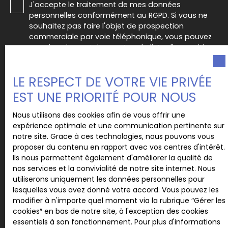
J'accepte le traitement de mes données
personnelles conformément au RGPD. Si vous ne
souhaitez pas faire l'objet de prospection
commerciale par voie téléphonique, vous pouvez
vous inscrire gratuitement sur la liste d'opposition
au démarchage téléphonique, prévu par l'article
L223-1 du code de la consommation, sur le site
LE RESPECT DE VOTRE VIE PRIVÉE
Internet www.bloctel.gouv.fr ou par courrier
adressé à :
EST UNE PRIORITÉ POUR NOUS
Société Worldline, Service Bloctel, CS 61311, 41013
Nous utilisons des cookies afin de vous offrir une
BLOIS CEDEX.
expérience optimale et une communication pertinente sur
notre site. Grace à ces technologies, nous pouvons vous
Pour en savoir plus sur le traitement de vos
proposer du contenu en rapport avec vos centres d'intérêt.
données personnelles, veuillez consulter notre
Ils nous permettent également d'améliorer la qualité de
politique de confidentialité
.
nos services et la convivialité de notre site internet. Nous
utiliserons uniquement les données personnelles pour
lesquelles vous avez donné votre accord. Vous pouvez les
modifier à n'importe quel moment via la rubrique ″Gérer les
Recevoir des annonces
cookies″ en bas de notre site, à l'exception des cookies
essentiels à son fonctionnement. Pour plus d'informations