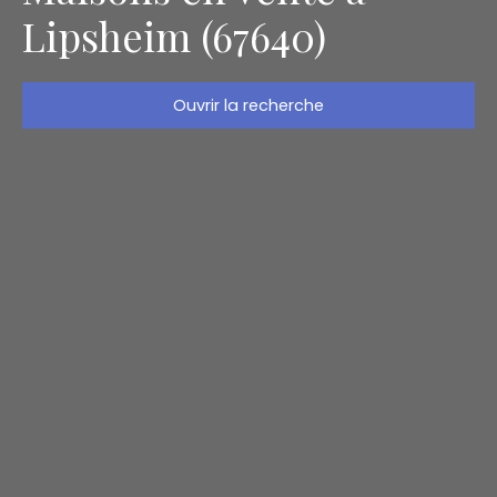
Lipsheim (67640)
Ouvrir la recherche
Type d'offre
Vente
Type de bien
Maison
Localisation
Lipsheim (67640)
Budget max (€)
Surface min (m²)