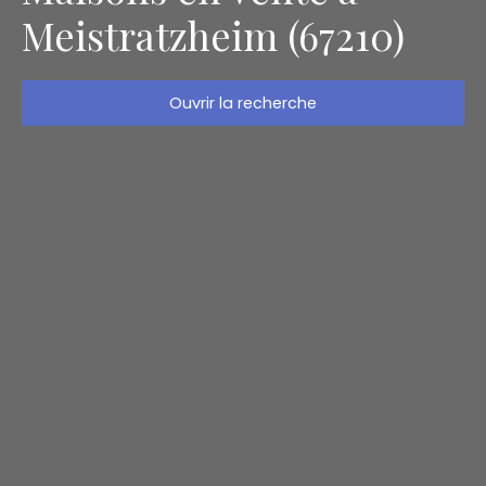
Meistratzheim (67210)
Ouvrir la recherche
Type d'offre
Vente
Type de bien
Maison
Localisation
Meistratzheim (67210)
Budget max (€)
Surface min (m²)