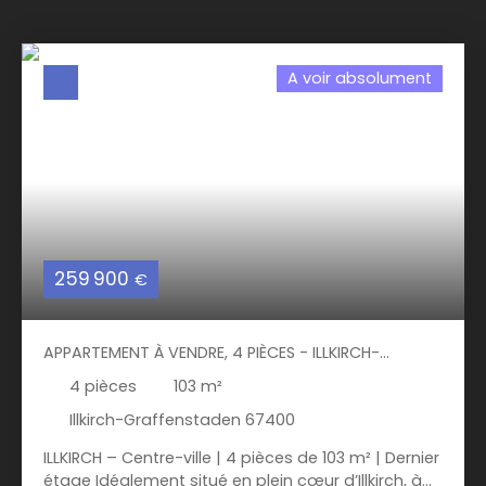
A voir absolument
259 900
€
APPARTEMENT À VENDRE, 4 PIÈCES - ILLKIRCH-
GRAFFENSTADEN 67400
4
pièces
103
m²
Illkirch-Graffenstaden 67400
ILLKIRCH – Centre-ville | 4 pièces de 103 m² | Dernier
étage Idéalement situé en plein cœur d’Illkirch, à